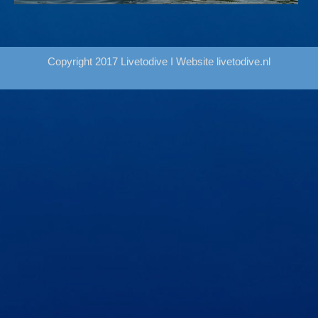
Copyright 2017 Livetodive I Website
livetodive.nl