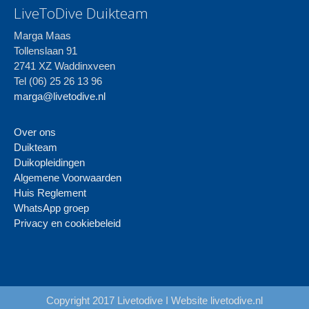
LiveToDive Duikteam
Marga Maas
Tollenslaan 91
2741 XZ Waddinxveen
Tel (06) 25 26 13 96
marga@livetodive.nl
Over ons
Duikteam
Duikopleidingen
Algemene Voorwaarden
Huis Reglement
WhatsApp groep
Privacy en cookiebeleid
Copyright 2017 Livetodive I Website
livetodive.nl