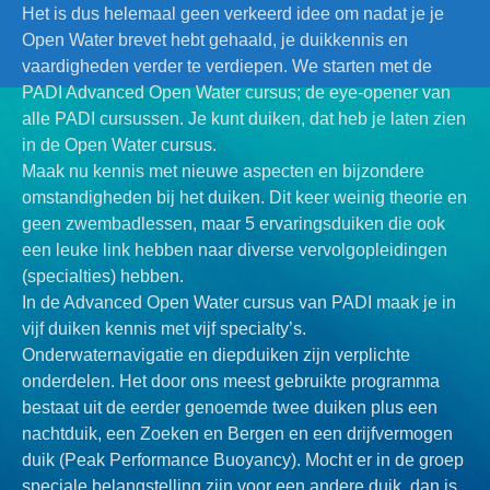
Het is dus helemaal geen verkeerd idee om nadat je je
Open Water brevet hebt gehaald, je duikkennis en
vaardigheden verder te verdiepen. We starten met de
PADI Advanced Open Water cursus; de eye-opener van
alle PADI cursussen. Je kunt duiken, dat heb je laten zien
in de Open Water cursus.
Maak nu kennis met nieuwe aspecten en bijzondere
omstandigheden bij het duiken. Dit keer weinig theorie en
geen zwembadlessen, maar 5 ervaringsduiken die ook
een leuke link hebben naar diverse vervolgopleidingen
(specialties) hebben.
In de Advanced Open Water cursus van PADI maak je in
vijf duiken kennis met vijf specialty’s.
Onderwaternavigatie en diepduiken zijn verplichte
onderdelen. Het door ons meest gebruikte programma
bestaat uit de eerder genoemde twee duiken plus een
nachtduik, een Zoeken en Bergen en een drijfvermogen
duik (Peak Performance Buoyancy). Mocht er in de groep
speciale belangstelling zijn voor een andere duik, dan is