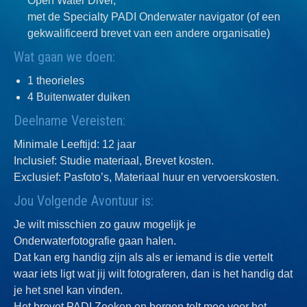
Open Water Diver,
met de Specialty PADI Onderwater navigator (of een
gekwalificeerd brevet van een andere organisatie)
Wat gaan we doen:
1 theorieles
4 Buitenwater duiken
Deelname Vereisten:
Minimale Leeftijd: 12 jaar
Inclusief: Studie materiaal, Brevet kosten.
Exclusief: Pasfoto’s, Materiaal huur en vervoerskosten.
Jou Volgende Avontuur is:
Je wilt misschien zo gauw mogelijk je
Onderwaterfotografie gaan halen.
Dat kan erg handig zijn als als er iemand is die vertelt
waar iets ligt wat jij wilt fotograferen, dan is het handig dat
je het snel kan vinden.
Het brevet PADI Zoeken en bergen telt mee voor het