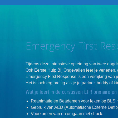
Emergency First Res
Tijdens deze intensieve opleiding van twee dagde
Ook Eerste Hulp Bij Ongevallen leer je verlenen. (H
Emergency First Response is een verrijking van j
Het is toch erg prettig als je je partner, buddy of
Wat je leert in de cursussen EFR primaire en
Reanimatie en Beademen voor leken op BLS ni
Gebruik van AED (Automatische Externe Defibri
Voorkomen van en omgaan met shock.