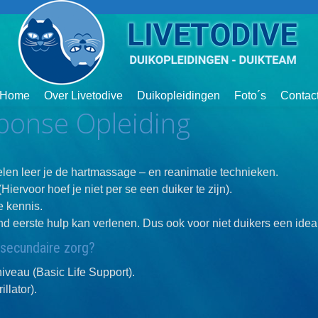
Home
Over Livetodive
Duikopleidingen
Foto´s
Contac
ponse Opleiding
len leer je de hartmassage – en reanimatie technieken.
iervoor hoef je niet per se een duiker te zijn).
e kennis.
 kind eerste hulp kan verlenen. Dus ook voor niet duikers een idea
 secundaire zorg?
veau (Basic Life Support).
llator).