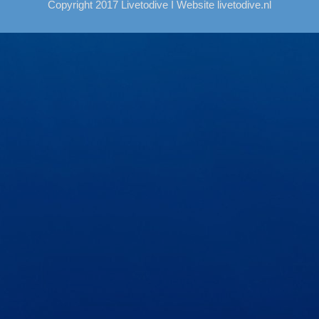
Copyright 2017 Livetodive I Website
livetodive.nl