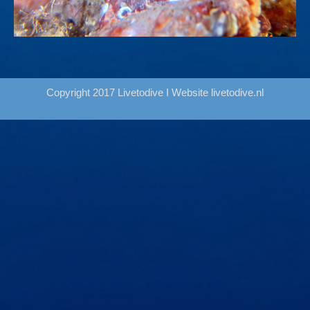
Copyright 2017 Livetodive I Website
livetodive.nl