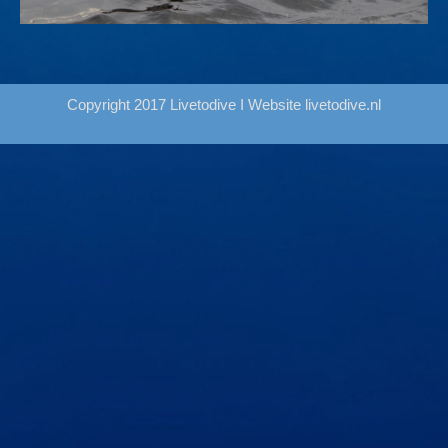
Copyright 2017 Livetodive I Website
livetodive.nl