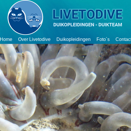
Home
Over Livetodive
Duikopleidingen
Foto´s
Contac