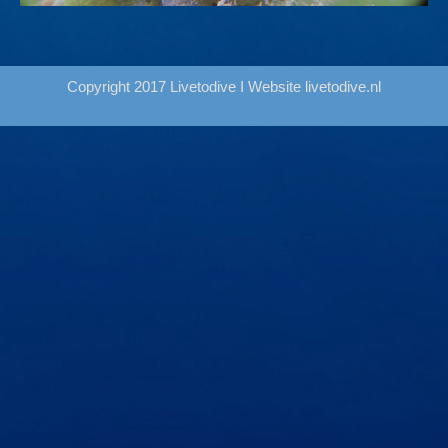
Copyright 2017 Livetodive I Website
livetodive.nl