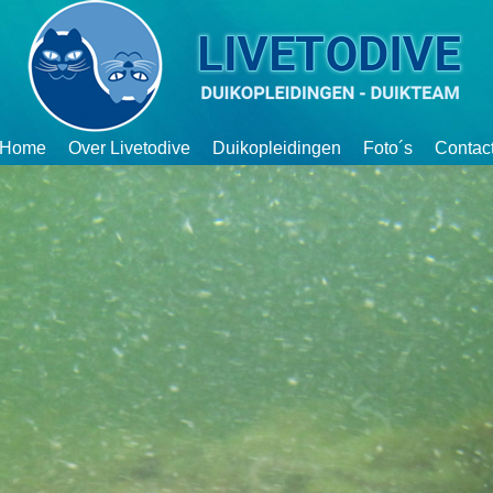
Home
Over Livetodive
Duikopleidingen
Foto´s
Contac