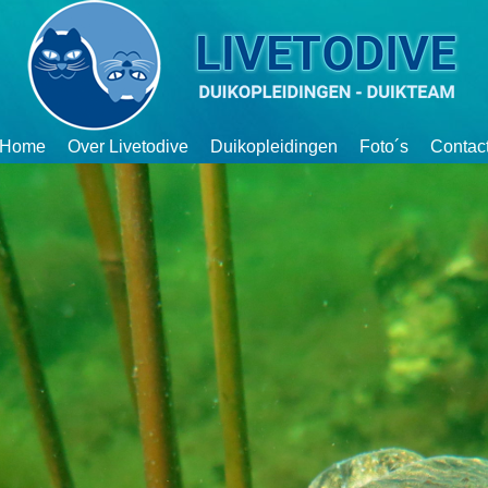
Home
Over Livetodive
Duikopleidingen
Foto´s
Contac