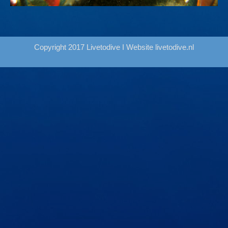
Copyright 2017 Livetodive I Website
livetodive.nl