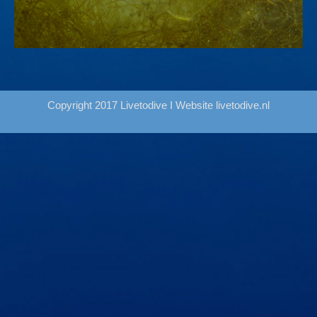
Copyright 2017 Livetodive I Website
livetodive.nl