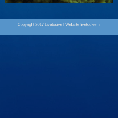
Copyright 2017 Livetodive I Website
livetodive.nl