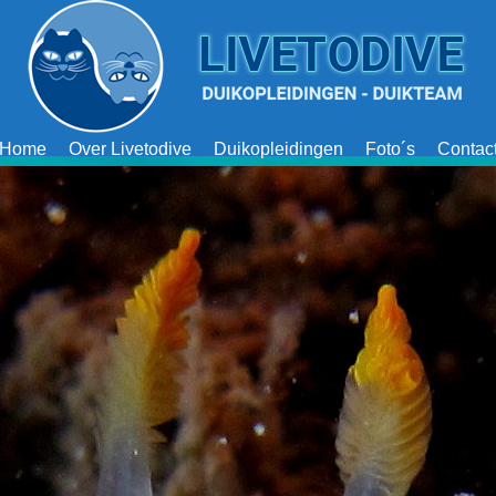
Home
Over Livetodive
Duikopleidingen
Foto´s
Contac