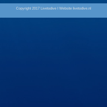
Copyright 2017 Livetodive I Website
livetodive.nl