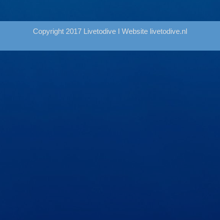
Copyright 2017 Livetodive I Website
livetodive.nl