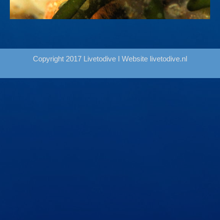
Copyright 2017 Livetodive I Website
livetodive.nl