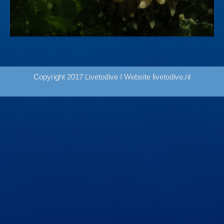
Copyright 2017 Livetodive I Website
livetodive.nl