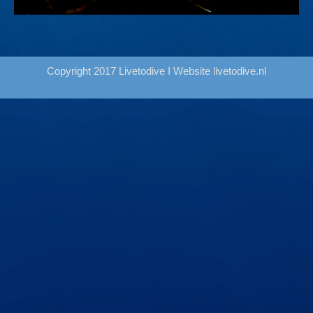
Copyright 2017 Livetodive I Website
livetodive.nl