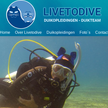
Home
Over Livetodive
Duikopleidingen
Foto´s
Contac