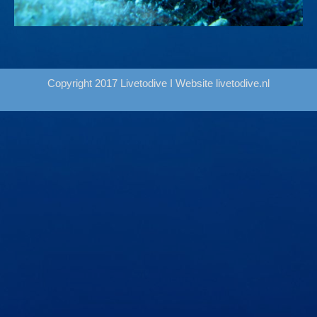
Copyright 2017 Livetodive I Website
livetodive.nl