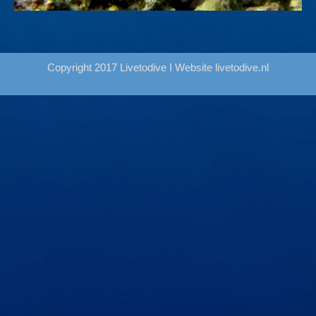
Copyright 2017 Livetodive I Website
livetodive.nl