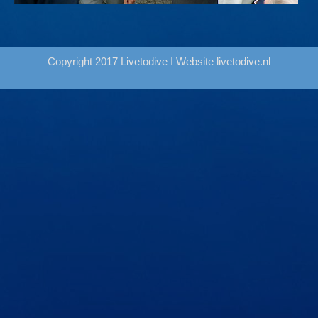
Copyright 2017 Livetodive I Website
livetodive.nl